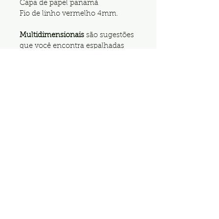
Capa de papel panamá
Fio de linho vermelho 4mm.
Multidimensionais
 são sugestões 
que você encontra espalhadas 
pelas páginas do caderno. As 
frases estão em direções diversas 
e proporcionam novas sensações 
a quem escreve. As perguntas 
poéticas espalhadas pelas 
páginas interrompem o fluxo da 
escrita consciente que o 
pensamento à outro lugar.
Inscreva-se na Newsletter
fale conosco