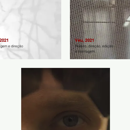
 2021
Véu, 2021
agem e direção
Roteiro, direção, edição
e montagem