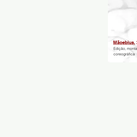
Mãoebius
,
Edição, mont
coreográfica