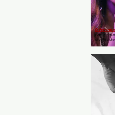
O Veneno 
Roteiro, assis
direção e dir