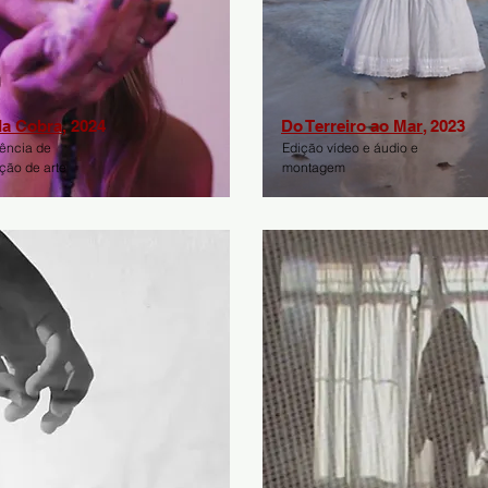
da Cobra
, 2024
Do Terreiro ao Mar
, 2023
tência de
Edição vídeo e áudio e
eção de arte
montagem