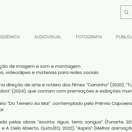
 ASSÊMICA
AUDIOVISUAL
FOTOGRAFIA
PUBLIC
edição de imagem e som e montagem.
 videoclipes e materiais para redes sociais.
na direção de arte e roteiro dos filmes “Caminho” (2020), “T
Cobra” (2024), que contam com premiações e exibições mund
io “Do Terreiro Ao Mar”, contemplado pelo
Prêmio Capoeira V
r.
ada pelas obras “escrita: água, terra, sangua” (Funarte, 2020
2 e A Cielo Abierto, Quito/EQ, 2022); “Aspira” (Melhor animaç