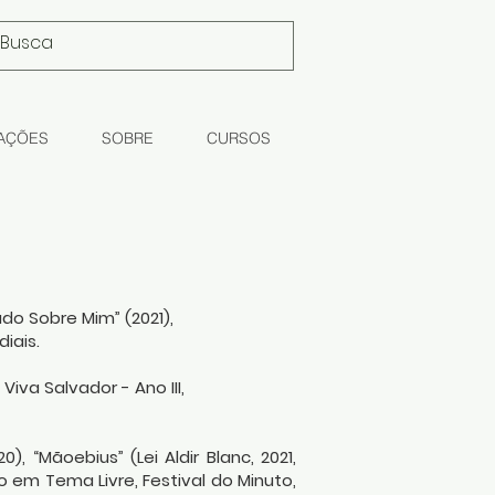
AÇÕES
SOBRE
CURSOS
udo Sobre Mim” (2021),
iais.
iva Salvador - Ano III,
), “Mãoebius” (Lei Aldir Blanc, 2021,
ão em Tema Livre, Festival do Minuto,