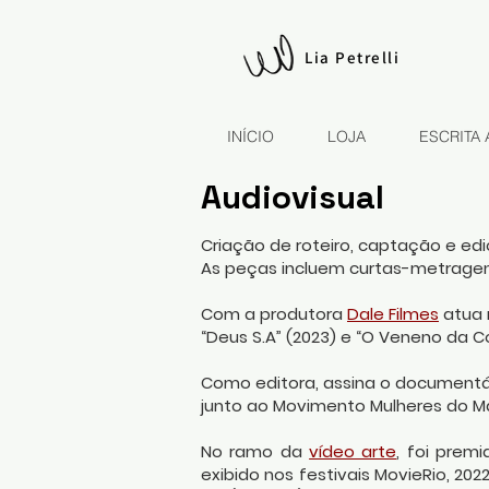
Lia Petrelli
INÍCIO
LOJA
ESCRITA
Audiovisual
Criação de roteiro, captação e 
A
s peças incluem curtas-metragens,
Com a produtora
Dale Filmes
atua 
“Deus S.A” (2023) e “O Veneno da 
Como editora, assina o documentár
junto ao Movimento Mulheres do Ma
No ramo da
vídeo arte
, foi premi
exibido nos festivais MovieRio, 202