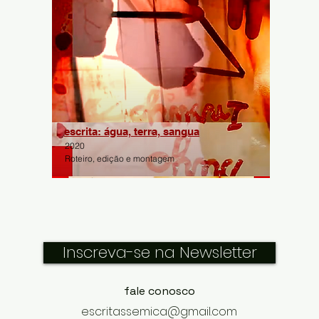
escrita: água, terra, sangua
2020
Roteiro, edição e montagem
Inscreva-se na Newsletter
fale conosco
escritassemica@gmail.com